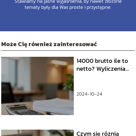
Stawiamy na jasne wyjaśnienia, by nawet złożone
tematy były dla Was proste i przystępne.
Może Cię również zainteresować
14000 brutto ile to
netto? Wyliczenia
na umowę o pracę
2024-10-24
Czym się różnią