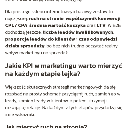
Dla prostego sklepu internetowego bazowy zestaw to
najczęściej:
ruch na stronie
,
współczynnik konwersji
,
CPL / CPA
,
średnia wartość koszyka
oraz
LTV
. W B2B
dochodzą jeszcze:
liczba leadów kwalifikowanych
,
proporcja leadów do klientów
i
czas odpowiedzi
działu sprzedaży
, bo bez nich trudno odczytać realny
wpływ marketingu na sprzedaż.
Jakie KPI w marketingu warto mierzyć
na każdym etapie lejka?
Większość skutecznych strategii marketingowych da się
rozpisać na prosty schemat: przyciągnij ruch, zamień go w
leady, zamień leady w klientów, a potem utrzymaj i
rozwijaj tę relację. Na każdym z tych etapów przydadzą się
inne wskaźniki.
Jak mierzyć ruch na stronie?