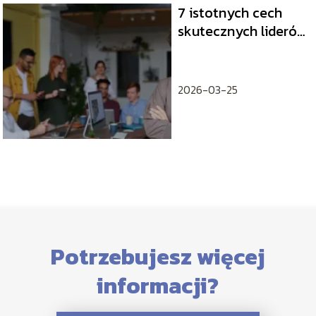
7 istotnych cech
skutecznych liderów
– jakie cechy
charakteryzują
lidera?
2026-03-25
Potrzebujesz więcej
informacji?