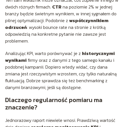
Ten sam wskaźnik może oznaczać coś zupełnie innego w
dwóch różnych firmach.
CTR
na poziomie 2% w jednej
branży będzie świetnym wynikiem, w innej sygnałem do
pilnej optymalizacji. Podobnie z
współczynnikiem
odrzuceń
: wysoki bounce rate na stronie z krótką
odpowiedzią na konkretne pytanie nie zawsze jest
problemem.
Analizując KPI, warto porównywać je z
historycznymi
wynikami
firmy oraz z danymi z tego samego kanału i
podobnej kampanii. Dopiero wtedy widać, czy dana
zmiana jest rzeczywistym wzrostem, czy tylko naturalną
fluktuacją. Dobrze sprawdza się też benchmarking z
danymi branżowymi, jeśli są dostępne.
Dlaczego regularność pomiaru ma
znaczenie?
Jednorazowy raport niewiele wnosi. Prawdziwą wartość