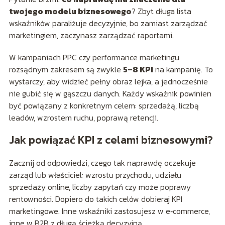
twojego modelu biznesowego
? Zbyt długa lista
wskaźników paraliżuje decyzyjnie, bo zamiast zarządzać
marketingiem, zaczynasz zarządzać raportami.
W kampaniach PPC czy performance marketingu
rozsądnym zakresem są zwykle
5–8 KPI
na kampanię. To
wystarczy, aby widzieć pełny obraz lejka, a jednocześnie
nie gubić się w gąszczu danych. Każdy wskaźnik powinien
być powiązany z konkretnym celem: sprzedażą, liczbą
leadów, wzrostem ruchu, poprawą retencji.
Jak powiązać KPI z celami biznesowymi?
Zacznij od odpowiedzi, czego tak naprawdę oczekuje
zarząd lub właściciel: wzrostu przychodu, udziału
sprzedaży online, liczby zapytań czy może poprawy
rentowności. Dopiero do takich celów dobieraj KPI
marketingowe. Inne wskaźniki zastosujesz w e‑commerce,
inne w B2B z długą ścieżką decyzyjną.