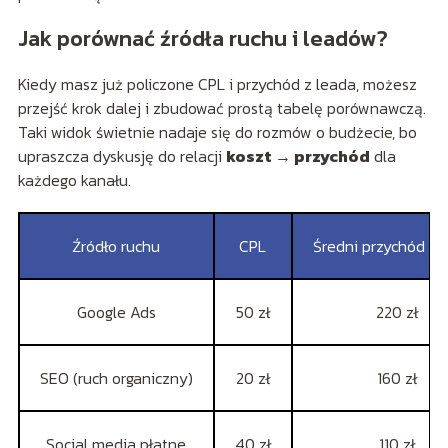
Jak porównać źródła ruchu i leadów?
Kiedy masz już policzone CPL i przychód z leada, możesz
przejść krok dalej i zbudować prostą tabelę porównawczą.
Taki widok świetnie nadaje się do rozmów o budżecie, bo
upraszcza dyskusję do relacji
koszt → przychód
dla
każdego kanału.
Źródło ruchu
CPL
Średni przychód z 
Google Ads
50 zł
220 zł
SEO (ruch organiczny)
20 zł
160 zł
Social media płatne
40 zł
110 zł