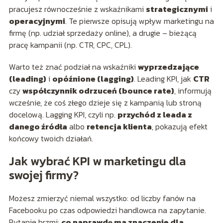
pracujesz równocześnie z wskaźnikami
strategicznymi
i
operacyjnymi
. Te pierwsze opisują wpływ marketingu na
firmę (np. udział sprzedaży online), a drugie – bieżącą
pracę kampanii (np. CTR, CPC, CPL).
Warto też znać podział na wskaźniki
wyprzedzające
(leading)
i
opóźnione (lagging)
. Leading KPI, jak
CTR
czy
współczynnik odrzuceń (bounce rate)
, informują
wcześnie, że coś złego dzieje się z kampanią lub stroną
docelową. Lagging KPI, czyli np.
przychód z leada z
danego źródła
albo
retencja klienta
, pokazują efekt
końcowy twoich działań.
Jak wybrać KPI w marketingu dla
swojej firmy?
Możesz zmierzyć niemal wszystko: od liczby fanów na
Facebooku po czas odpowiedzi handlowca na zapytanie.
Pytanie brzmi:
co naprawdę ma znaczenie dla