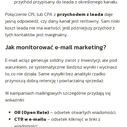
przychód przypisany do leada z określonego kanału.
Połączenie CPL lub CPA z
przychodem z leada
daje
jasną odpowiedź, czy dany kanał jest rentowny. Sam niski
koszt leada nie ma wartości, jeśli późniejszy przychód z
tych kontaktów jest marginalny.
Jak monitorować e‑mail marketing?
E‑mail wciąż generuje solidny zwrot z inwestycji, ale pod
warunkiem, że systematycznie śledzisz wyniki i wycinasz
to, co nie działa. Same wysyłki bez analityki rzadko
przynoszą dobrą retencję i powtarzalną sprzedaż.
W kampaniach mailingowych szczególnie przydają się
wskaźniki:
OR (Open Rate)
– odsetek otwartych wiadomości,
CTR w e‑mailu
– odsetek kliknięć w linki z
wiadomości,