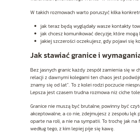
W takich rozmowach warto poruszyć kilka konkre
jak teraz będą wyglądały wasze kontakty tow
jak chcesz komunikować decyzje, które mogą 
jakiej szczerości oczekujesz, gdy pojawi się k
Jak stawiać granice i wymagani
Bez jasnych granic każdy zespół zamienia się w c
relacji z dawnymi kolegami ten chaos jest podwó
znamy się od lat”. To z kolei rodzi poczucie niesp
Lepsza jest czasem trudna rozmowa niż ciche tol
Granice nie muszą być brutalne, powinny być czyte
akceptowalne, a co nie, zdejmujesz z zespołu lęk
oparte na roli, a nie na sympatii. To trochę jak na
według tego, z kim lepiej pije się kawę.