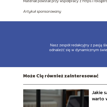
Materiał powstał przy współpracy z https://blogers
Artykuł sponsorowany
Nasz zespół redakcyjny z pasją śl
odnaleźć się w dynamicznym świec
Może Cię również zainteresować
Jakie 
warto 