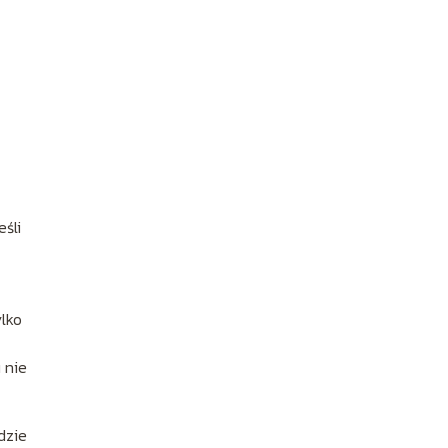
eśli
ylko
 nie
gdzie