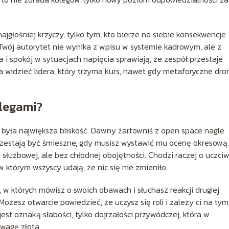
ajgłośniej krzyczy, tylko tym, kto bierze na siebie konsekwencje
. Twój autorytet nie wynika z wpisu w systemie kadrowym, ale z
i spokój w sytuacjach napięcia sprawiają, że zespół przestaje
na widzieć lidera, który trzyma kurs, nawet gdy metaforyczne dro
olegami?
j była największa bliskość. Dawny żartowniś z open space nagle
przestają być śmieszne, gdy musisz wystawić mu ocenę okresową.
i służbowej, ale bez chłodnej obojętności. Chodzi raczej o uczci
 w którym wszyscy udają, że nic się nie zmieniło.
w których mówisz o swoich obawach i słuchasz reakcji drugiej
Możesz otwarcie powiedzieć, że uczysz się roli i zależy ci na tym
est oznaką słabości, tylko dojrzałości przywódczej, która w
wagę złota.