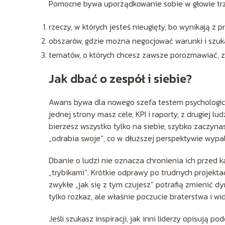
Pomocne bywa uporządkowanie sobie w głowie trz
rzeczy, w których jesteś nieugięty, bo wynikają z pr
obszarów, gdzie można negocjować warunki i szu
tematów, o których chcesz zawsze porozmawiać, 
Jak dbać o zespół i siebie?
Awans bywa dla nowego szefa testem psychologic
jednej strony masz cele, KPI i raporty, z drugiej l
bierzesz wszystko tylko na siebie, szybko zaczynasz
„odrabia swoje”, co w dłuższej perspektywie wypala
Dbanie o ludzi nie oznacza chronienia ich przed k
„trybikami”. Krótkie odprawy po trudnych projekta
zwykłe „jak się z tym czujesz” potrafią zmienić dy
tylko rozkaz, ale właśnie poczucie braterstwa i w
Jeśli szukasz inspiracji, jak inni liderzy opisują p