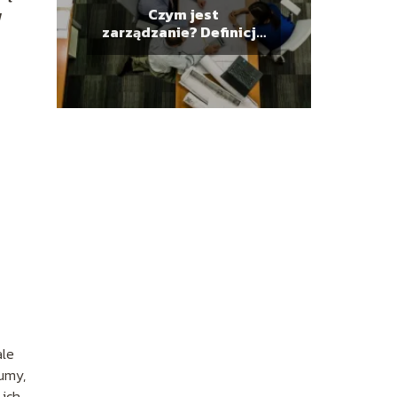
Czym jest
w
zarządzanie? Definicja
zarządzania
ale
dumy,
 ich