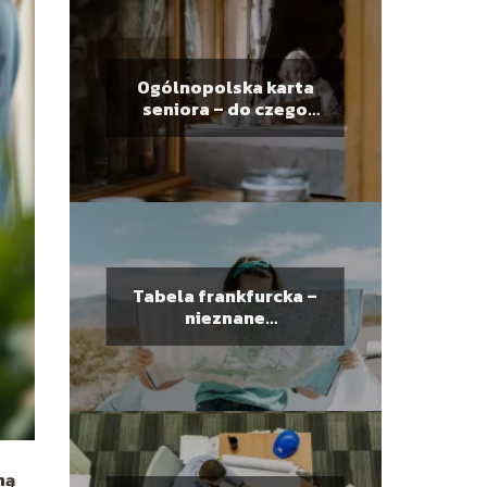
Ogólnopolska karta
seniora – do czego
uprawnia i jakie
korzyści niesie?
Tabela frankfurcka –
nieznane
zastosowanie?
ną