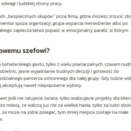
dwagi i ludzkiej strony pracy.
ich „bezpiecznych okopów” poza firmą, gdzie możesz zrzucić zb
mentor spoza organizacji, grupa wsparcia menedżerów albo po
 takiego zaplecza łatwo popaść w emocjonalny paraliż, w którym
nowemu szefowi?
 bohaterskiego gestu, tylko z wielu powtarzalnych, czasem nud
ietnic, jasne wyjaśnianie trudnych decyzji i gotowość do
widzialnego pancerza ochronnego dla całej grupy. Gdy ludzie wid
ej akceptują nawet niepopularne wybory.
 jeśli nie ratujecie świata, tylko realizujecie projekty dla klien
to mówią, że walczą już nie za wielkie hasła, tylko za ludzi obo
je, że może na sobie polegać, tym mniej miejsca zostaje na małe
m.