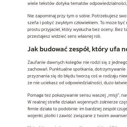
wiele tekstów dotyka tematów odpowiedzialności, o
Nie zapominaj przy tym o sobie. Potrzebujesz swo
szefa i pobyć zwykłym człowiekiem. To może być 
prostu przyjaciel, który wysłucha bez oceny. Bez
przestajesz widzieć sens własnej roli.
Jak budować zespół, który ufa 
Zaufanie dawnych kolegów nie rodzi się z jednego
zachowań. Punktualne spotkania, dotrzymywanie ob
przyznania się do błędu tworzą coś w rodzaju nie
że nie uciekasz od odpowiedzialności, dużo łatwi
Pomaga też pokazywanie sensu waszej „misji”, nawet
W realnej strefie działań wojennych żołnierze częs
firmie działa to podobnie: im bardziej zespół czu
wojenki, plotki i zawiść związane z twoim awanse