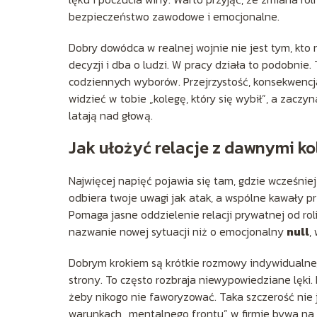
bezpieczeństwo zawodowe i emocjonalne.
Dobry dowódca w realnej wojnie nie jest tym, kto n
decyzji i dba o ludzi. W pracy działa to podobnie
codziennych wyborów. Przejrzystość, konsekwencja 
widzieć w tobie „kolegę, który się wybił”, a zaczy
latają nad głową.
Jak ułożyć relacje z dawnymi k
Najwięcej napięć pojawia się tam, gdzie wcześnie
odbiera twoje uwagi jak atak, a wspólne kawały 
Pomaga jasne oddzielenie relacji prywatnej od rol
nazwanie nowej sytuacji niż o emocjonalny
null
,
Dobrym krokiem są krótkie rozmowy indywidualne, 
strony. To często rozbraja niewypowiedziane lęki. 
żeby nikogo nie faworyzować. Taka szczerość nie j
warunkach „mentalnego frontu” w firmie bywa na 