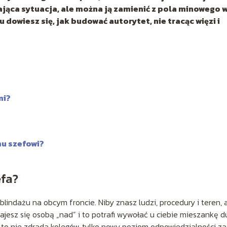
ąca sytuacja, ale można ją zamienić z pola minowego 
 dowiesz się, jak budować autorytet, nie tracąc więzi i
mi?
mu szefowi?
efa?
lindażu na obcym froncie. Niby znasz ludzi, procedury i teren, 
ajesz się osobą „nad” i to potrafi wywołać u ciebie mieszankę 
li to nie zdrada kolegów, tylko nowy poziom odpowiedzialności za