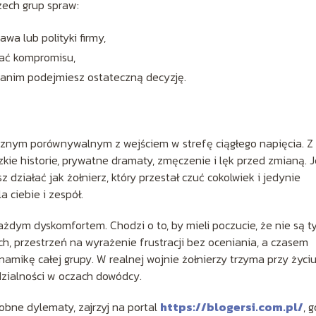
ech grup spraw:
awa lub polityki firmy,
kać kompromisu,
zanim podejmiesz ostateczną decyzję.
znym porównywalnym z wejściem w strefę ciągłego napięcia. Z
udzkie historie, prywatne dramaty, zmęczenie i lęk przed zmianą. J
 działać jak żołnierz, który przestał czuć cokolwiek i jedynie
 ciebie i zespół.
ażdym dyskomfortem. Chodzi o to, by mieli poczucie, że nie są t
ch, przestrzeń na wyrażenie frustracji bez oceniania, a czasem
namikę całej grupy. W realnej wojnie żołnierzy trzyma przy życiu
idzialności w oczach dowódcy.
odobne dylematy, zajrzyj na portal
https://blogersi.com.pl/
, 