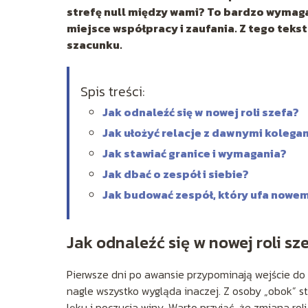
strefę
null
między wami? To bardzo wymagaj
miejsce współpracy i zaufania. Z tego tekstu
szacunku.
Spis treści:
Jak odnaleźć się w nowej roli szefa?
Jak ułożyć relacje z dawnymi kolega
Jak stawiać granice i wymagania?
Jak dbać o zespół i siebie?
Jak budować zespół, który ufa nowe
Jak odnaleźć się w nowej roli sz
Pierwsze dni po awansie przypominają wejście do b
nagle wszystko wygląda inaczej. Z osoby „obok” st
lęku i poczucia winy. Warto przyjąć, że zmiana ro