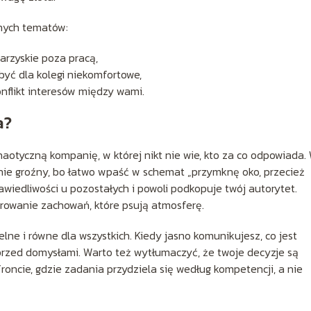
tnych tematów:
arzyskie poza pracą,
być dla kolegi niekomfortowe,
onflikt interesów między wami.
a?
haotyczną kompanię, w której nikt nie wie, kto za co odpowiada.
jnie groźny, bo łatwo wpaść w schemat „przymknę oko, przecież
rawiedliwości u pozostałych i powoli podkopuje twój autorytet.
erowanie zachowań, które psują atmosferę.
lne i równe dla wszystkich. Kiedy jasno komunikujesz, co jest
 przed domysłami. Warto też wytłumaczyć, że twoje decyzje są
 froncie, gdzie zadania przydziela się według kompetencji, a nie