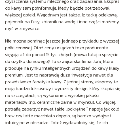
czyszczenia systemu mlecznego oraz zaparzania. Ekspres
do kawy sam poinformuje, kiedy będzie potrzebował
większej opieki. Wygodnym jest także, iż tackę ociekową,
pojemnik na fusy, zbiornik na wodę i inne części możemy
myć w zmywarce.
Nie można pominąć jeszcze jednego przykładu z wyższej
półki cenowej. Otóż ceny urządzeń tego producenta
sięgają aż do ponad 15 tys. złotych (mowa tutaj o sprzęcie
do użytku domowego)! To szwajcarska firma Jura, która
przoduje na rynku inteligentnych urządzeń do kawy klasy
premium. Jest to naprawdę duża inwestycja nawet dla
prawdziwego fanatyka kawy. Z jednej strony, ekspresy te
mają bardzo luksusowy i wyrazisty design, który skupia się
na szczegółach, są wykonane z wysokiej jakości
materiałów (np. ceramiczne żarna w młynku). Co więcej,
potrafią zaparzyć nawet takie ,,pokrętne’’ napoje jak cold
brew czy latte macchiato doppio, są bardzo wydajne i
intuicyjne w obsłudze. Toteż wydawałoby się, że ich