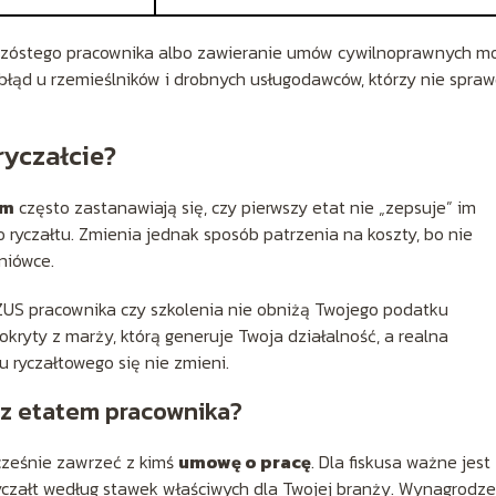
ie szóstego pracownika albo zawieranie umów cywilnoprawnych m
błąd u rzemieślników i drobnych usługodawców, którzy nie sprawd
ryczałcie?
ym
często zastanawiają się, czy pierwszy etat nie „zepsuje” im
 ryczałtu. Zmienia jednak sposób patrzenia na koszty, bo nie
iniówce.
i ZUS pracownika czy szkolenia nie obniżą Twojego podatku
kryty z marży, którą generuje Twoja działalność, a realna
 ryczałtowego się nie zmieni.
 z etatem pracownika?
cześnie zawrzeć z kimś
umowę o pracę
. Dla fiskusa ważne jest
 ryczałt według stawek właściwych dla Twojej branży. Wynagrodz