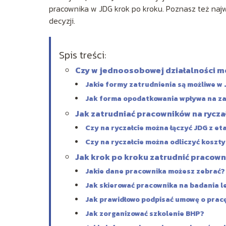
pracownika w JDG krok po kroku. Poznasz też naj
decyzji.
Spis treści:
Czy w jednoosobowej działalności m
Jakie formy zatrudnienia są możliwe w
Jak forma opodatkowania wpływa na za
Jak zatrudniać pracowników na rycza
Czy na ryczałcie można łączyć JDG z e
Czy na ryczałcie można odliczyć koszt
Jak krok po kroku zatrudnić pracown
Jakie dane pracownika możesz zebrać?
Jak skierować pracownika na badania l
Jak prawidłowo podpisać umowę o prac
Jak zorganizować szkolenie BHP?