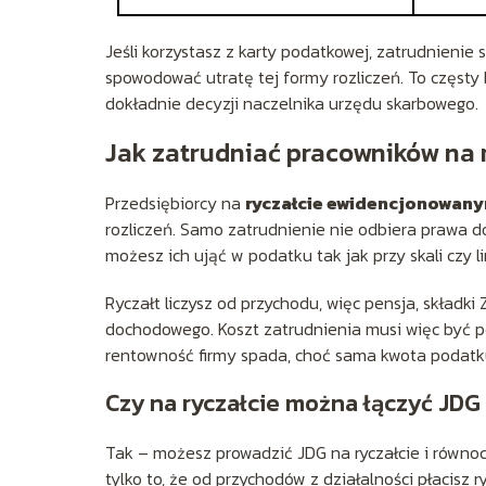
Jeśli korzystasz z karty podatkowej, zatrudnien
spowodować utratę tej formy rozliczeń. To częsty 
dokładnie decyzji naczelnika urzędu skarbowego.
Jak zatrudniać pracowników na 
Przedsiębiorcy na
ryczałcie ewidencjonowan
rozliczeń. Samo zatrudnienie nie odbiera prawa do
możesz ich ująć w podatku tak jak przy skali czy l
Ryczałt liczysz od przychodu, więc pensja, składk
dochodowego. Koszt zatrudnienia musi więc być po
rentowność firmy spada, choć sama kwota podatku
Czy na ryczałcie można łączyć JDG
Tak – możesz prowadzić JDG na ryczałcie i równo
tylko to, że od przychodów z działalności płacisz