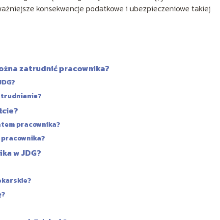
ważniejsze konsekwencje podatkowe i ubezpieczeniowe takiej
ożna zatrudnić pracownika?
 JDG?
trudnianie?
łcie?
tatem pracownika?
y pracownika?
ika w JDG?
ekarskie?
ę?