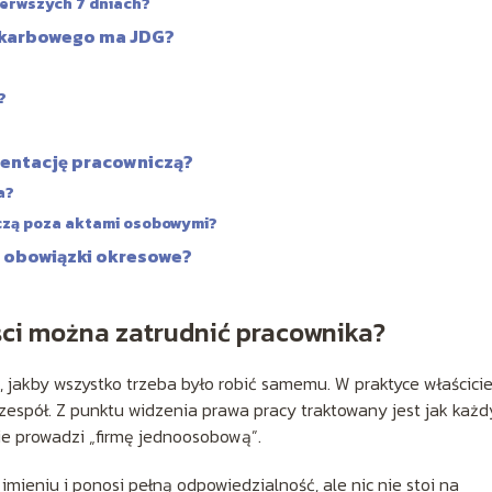
ierwszych 7 dniach?
 skarbowego ma JDG?
?
mentację pracowniczą?
a?
czą poza aktami osobowymi?
o obowiązki okresowe?
ci można zatrudnić pracownika?
jakby wszystko trzeba było robić samemu. W praktyce właścicie
espół. Z punktu widzenia prawa pracy traktowany jest jak każd
ie prowadzi „firmę jednoosobową”.
mieniu i ponosi pełną odpowiedzialność, ale nic nie stoi na