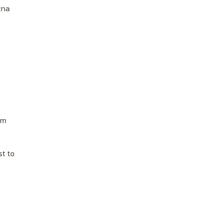
żna
im
st to