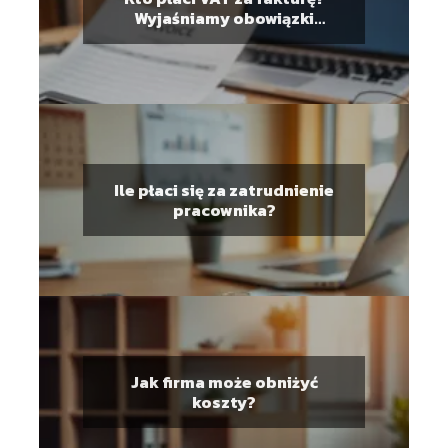
Wyjaśniamy obowiązki
podatkowe
Ile płaci się za zatrudnienie
pracownika?
Jak firma może obniżyć
koszty?