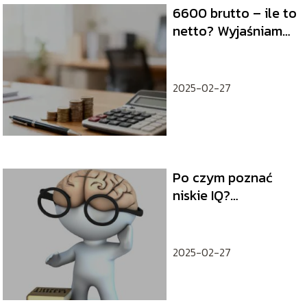
6600 brutto – ile to
netto? Wyjaśniamy
obliczenia
2025-02-27
Po czym poznać
niskie IQ?
Porównanie z
ilością IQ
przeciętnego
2025-02-27
człowieka