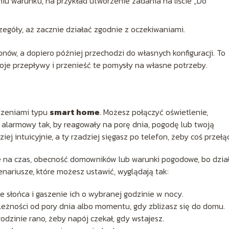
niu warunku, na przykład utworzenie zadania na liście „Do
zegóły, aż zacznie działać zgodnie z oczekiwaniami.
ów, a dopiero później przechodzi do własnych konfiguracji. To
woje przepływy i przenieść te pomysły na własne potrzeby.
dzeniami typu
smart home
. Możesz połączyć oświetlenie,
m alarmowy tak, by reagowały na porę dnia, pogodę lub twoją
ej intuicyjnie, a ty rzadziej sięgasz po telefon, żeby coś przełą
 na czas, obecność domowników lub warunki pogodowe, bo dzia
enariusze, które możesz ustawić, wyglądają tak:
 słońca i gaszenie ich o wybranej godzinie w nocy.
eżności od pory dnia albo momentu, gdy zbliżasz się do domu.
odzinie rano, żeby napój czekał, gdy wstajesz.