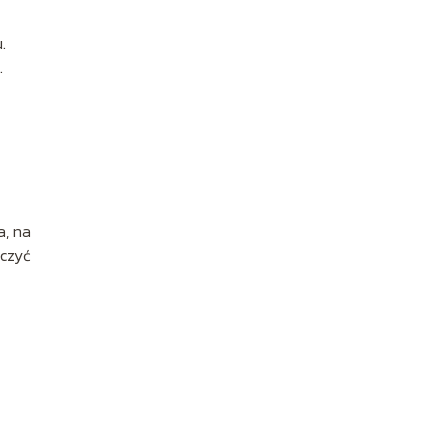
.
.
a, na
ączyć