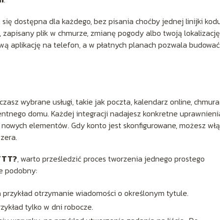
 się dostępna dla każdego, bez pisania choćby jednej linijki kodu
zapisany plik w chmurze, zmianę pogody albo twoją lokalizację
ą aplikację na telefon, a w płatnych planach pozwala budować
czasz wybrane usługi, takie jak poczta, kalendarz online, chmura
gentnego domu. Każdej integracji nadajesz konkretne uprawnieni
a nowych elementów. Gdy konto jest skonfigurowane, możesz wł
zera.
FTTT?
, warto prześledzić proces tworzenia jednego prostego
ze podobny:
a przykład otrzymanie wiadomości o określonym tytule.
rzykład tylko w dni robocze.