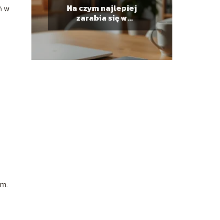
Na czym najlepiej
ń w
zarabia się w
internecie?
em.