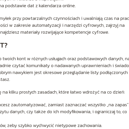
na podstawie dat z kalendarza online.
yłek przy powtarzalnych czynnościach i uwalniają czas na pra
ości w zakresie automatyzacji i narzędzi cyfrowych, zajrzyj na
 znajdziesz materiały rozwijające kompetencje cyfrowe.
TT?
do twoich kont w różnych usługach oraz podstawowych danych, n
kładnie czytać komunikaty o nadawanych uprawnieniach i świad
obrym nawykiem jest okresowe przeglądanie listy podłączonych
stasz.
 na kilku prostych zasadach, które łatwo wdrożyć na co dzień:
e chcesz zautomatyzować, zamiast zaznaczać wszystko „na zapas”
tu danych, czy także do ich modyfikowania, i ograniczaj to, co
etów, żeby szybko wychwycić nietypowe zachowania.