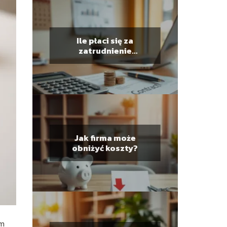
Ile płaci się za
zatrudnienie
pracownika?
Jak firma może
obniżyć koszty?
m