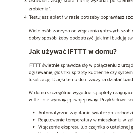
Ustawiasz akcję, która ma się wykonać po spełnie
zrobienia”.
Testujesz aplet i w razie potrzeby poprawiasz szc
Wiele osób zaczyna od włączania gotowych szablon
dobry sposób, żeby podpatrzyć, jak inni budują s
Jak używać IFTTT w domu?
IFTTT świetnie sprawdza się w połączeniu z urzą
ogrzewanie, głośniki, sprzęty kuchenne czy syste
lokalizację. Dzięki temu dom zaczyna działać bardzi
W domu szczególnie wygodne są aplety reagujące
w tle i nie wymagają twojej uwagi. Przykładowe sc
Automatyczne zapalanie świateł po zachodzie
Regulowanie temperatury w mieszkaniu w zal
Włączenie ekspresu lub czajnika o ustalonej g