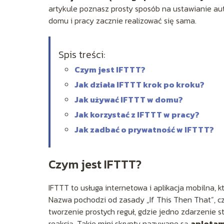
artykule poznasz prosty sposób na ustawianie au
domu i pracy zacznie realizować się sama.
Spis treści:
Czym jest IFTTT?
Jak działa IFTTT krok po kroku?
Jak używać IFTTT w domu?
Jak korzystać z IFTTT w pracy?
Jak zadbać o prywatność w IFTTT?
Czym jest IFTTT?
IFTTT to usługa internetowa i aplikacja mobilna, 
Nazwa pochodzi od zasady „If This Then That”, czy
tworzenie prostych reguł, gdzie jedno zdarzenie 
reakcją. Takie mini skrypty nazywane są
apletam