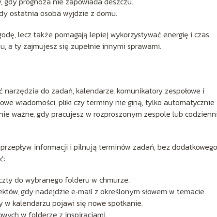
, gdy prognoza nie zapowiada deszczu.
dy ostatnia osoba wyjdzie z domu.
odę, lecz także pomagają lepiej wykorzystywać energię i czas.
u, a ty zajmujesz się zupełnie innymi sprawami.
narzędzia do zadań, kalendarze, komunikatory zespołowe i
we wiadomości, pliki czy terminy nie giną, tylko automatycznie
lnie ważne, gdy pracujesz w rozproszonym zespole lub codzienn
 przepływ informacji i pilnują terminów zadań, bez dodatkoweg
ć:
czty do wybranego folderu w chmurze.
tów, gdy nadejdzie e‑mail z określonym słowem w temacie.
 w kalendarzu pojawi się nowe spotkanie.
wych w folderze z inspiracjami.