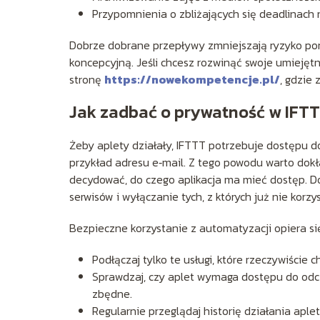
Przypomnienia o zbliżających się deadlinach 
Dobrze dobrane przepływy zmniejszają ryzyko pom
koncepcyjną. Jeśli chcesz rozwinąć swoje umiejętn
stronę
https://nowekompetencje.pl/
, gdzie
Jak zadbać o prywatność w IFT
Żeby aplety działały, IFTTT potrzebuje dostępu 
przykład adresu e‑mail. Z tego powodu warto do
decydować, do czego aplikacja ma mieć dostęp. D
serwisów i wyłączanie tych, z których już nie korzy
Bezpieczne korzystanie z automatyzacji opiera się
Podłączaj tylko te usługi, które rzeczywiści
Sprawdzaj, czy aplet wymaga dostępu do odczy
zbędne.
Regularnie przeglądaj historię działania apl