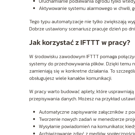
Uruchamianie podlewania ogrodu tylko wtedy
Aktywowanie systemu alarmowego w chwili, g
Tego typu automatyzacje nie tylko zwiększają wyg
Dobrze ustawiony scenariusz pracuje dzień po dni
Jak korzystać z IFTTT w pracy?
W środowisku zawodowym IFTTT pomaga połączyć 
systemy do przechowywania plików. Dzięki temu no
zamieniają się w konkretne działania. To szczegó
obsługujesz wiele kanałów komunikacji.
W pracy warto budować aplety, które usprawniają
przepisywania danych. Możesz na przykład ustawi
Automatyczne zapisywanie załączników z po
Tworzenie nowych zadań w menedżerze projek
Wysyłanie powiadomień na komunikator, kiedy
Archiwizowanie zdjęć z mediów społecznościo