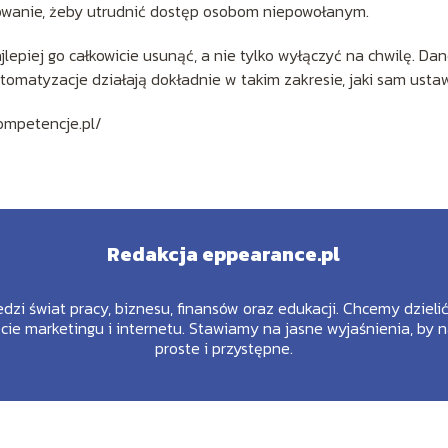
owanie, żeby utrudnić dostęp osobom niepowołanym.
ajlepiej go całkowicie usunąć, a nie tylko wyłączyć na chwilę. Da
tomatyzacje działają dokładnie w takim zakresie, jaki sam ustaw
ompetencje.pl/
Redakcja eppearance.pl
edzi świat pracy, biznesu, finansów oraz edukacji. Chcemy dziel
ie marketingu i internetu. Stawiamy na jasne wyjaśnienia, by 
proste i przystępne.