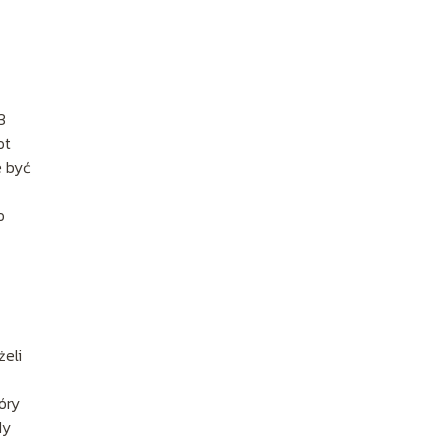
3
ot
 być
o
żeli
óry
dy