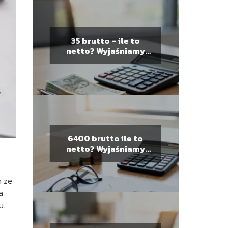
35 brutto – ile to
netto? Wyjaśniamy
obliczenia
6400 brutto ile to
netto? Wyjaśniamy
wyliczenia pensji
m ze
a
u.