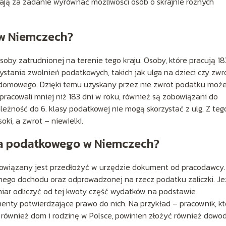
 mają za zadanie wyrównać możliwości osób o skrajnie różnych
 w Niemczech?
oby zatrudnionej na terenie tego kraju. Osoby, które pracują 18
zystania zwolnień podatkowych, takich jak ulga na dzieci czy zwr
omowego. Dzięki temu uzyskany przez nie zwrot podatku może
pracowali mniej niż 183 dni w roku, również są zobowiązani do
leżność do 6. klasy podatkowej nie mogą skorzystać z ulg. Z teg
i, a zwrot – niewielki.
ia podatkowego w Niemczech?
owiązany jest przedłożyć w urzędzie dokument od pracodawcy.
nego dochodu oraz odprowadzonej na rzecz podatku zaliczki. Je
miar odliczyć od tej kwoty część wydatków na podstawie
enty potwierdzające prawo do nich. Na przykład – pracownik, kt
również dom i rodzinę w Polsce, powinien złożyć również dowo