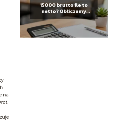
15000 brutto ile to
netto? Obliczamy
wynagrodzenie na rękę
cy
ch
e na
rot.
zuje