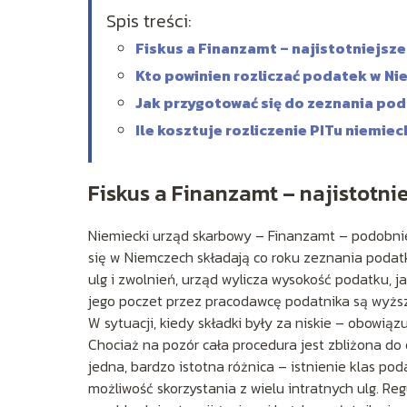
Spis treści:
Fiskus a Finanzamt – najistotniejsze
Kto powinien rozliczać podatek w N
Jak przygotować się do zeznania p
Ile kosztuje rozliczenie PITu niemie
Fiskus a Finanzamt – najistotnie
Niemiecki urząd skarbowy – Finanzamt – podobnie j
się w Niemczech składają co roku zeznania poda
ulg i zwolnień, urząd wylicza wysokość podatku, j
jego poczet przez pracodawcę podatnika są wyższe
W sytuacji, kiedy składki były za niskie – obowi
Chociaż na pozór cała procedura jest zbliżona do
jedna, bardzo istotna różnica – istnienie klas po
możliwość skorzystania z wielu intratnych ulg. Re