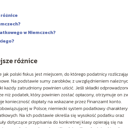
 różnice
iemczech?
odatkowego w Niemczech?
ckiego?
jsze różnice
ak polski fiskus jest miejscem, do którego podatnicy rozliczają
tkowe. Na podstawie sumy zarobków, z uwzględnieniem należny
aki każdy zatrudniony powinien uiścić. Jeśli składki odprowadzon
 niż podatek, który powinien zostać opłacony, otrzymuje on zw
ązuje konieczność dopłaty na wskazane przez Finanzamt konto.
 obowiązującej w Polsce, niemiecki system podatkowy charaktery
datkowych. Na ich podstawie określa się wysokość podatku oraz
guły dotyczące przypisania do konkretnej klasy opierają się na